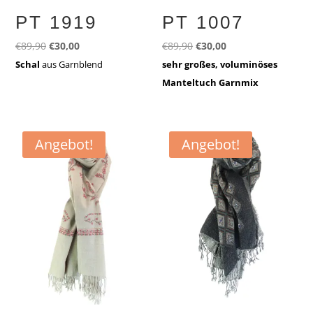
PT 1919
PT 1007
Ursprünglicher
Aktueller
Ursprünglicher
Aktueller
€
89,90
€
30,00
€
89,90
€
30,00
Preis
Preis
Preis
Preis
Schal
aus Garnblend
sehr großes, voluminöses
war:
ist:
war:
ist:
Manteltuch Garnmix
€89,90
€30,00.
€89,90
€30,00.
Angebot!
Angebot!