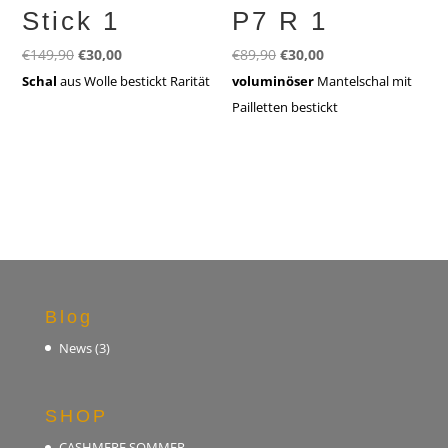
Stick 1
P7 R 1
Ursprünglicher
Aktueller
Ursprünglicher
Aktueller
€
149,90
€
30,00
€
89,90
€
30,00
Preis
Preis
Preis
Preis
Schal
aus Wolle bestickt Rarität
voluminöser
Mantelschal mit
war:
ist:
war:
ist:
Pailletten bestickt
€149,90
€30,00.
€89,90
€30,00.
Blog
News
(3)
SHOP
CASHMERE SOMMER