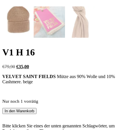
V1 H 16
Ursprünglicher
Aktueller
€
79,90
€
35,00
Preis
Preis
VELVET SAINT FIELDS
Mütze aus 90% Wolle und 10%
war:
ist:
Cashmere. beige
€79,90
€35,00.
Nur noch 1 vorrätig
V1
In den Warenkorb
H
16
Menge
Bitte klicken Sie eines der unten genannten Schlagwörter, um