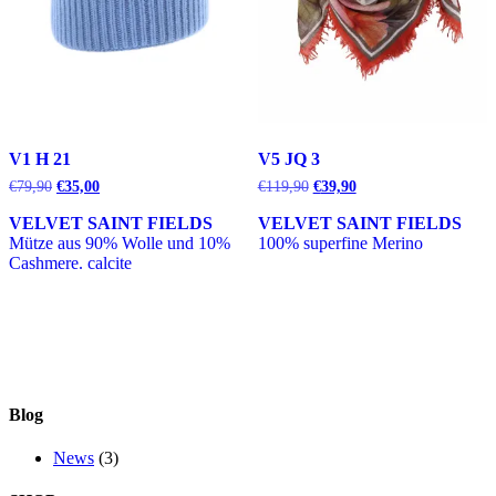
V1 H 21
V5 JQ 3
Ursprünglicher
Aktueller
Ursprünglicher
Aktueller
€
79,90
€
35,00
€
119,90
€
39,90
Preis
Preis
Preis
Preis
war:
ist:
war:
ist:
VELVET SAINT FIELDS
VELVET SAINT FIELDS
€79,90
€35,00.
€119,90
€39,90.
Mütze aus 90% Wolle und 10%
100% superfine Merino
Cashmere. calcite
Blog
News
(3)