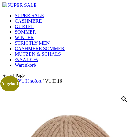
SUPER SALE
CASHMERE
GÜRTEL
SOMMER
WINTER
STRICTLY MEN
CASHMERE SOMMER
MÜTZEN & SCHALS
% SALE %
Warenkorb
Select Page
Home
/
V1 H sofort
/ V1 H 16
Angebot!