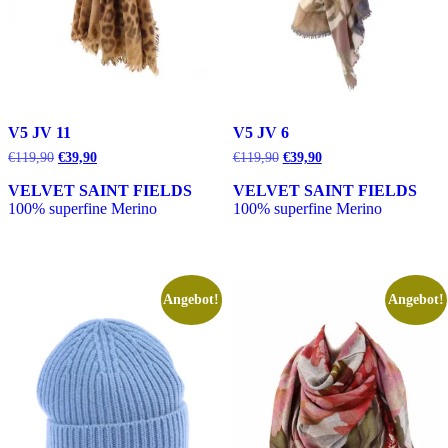
V5 JV 11
V5 JV 6
Ursprünglicher
Aktueller
Ursprünglicher
Aktueller
€
119,90
€
39,90
€
119,90
€
39,90
Preis
Preis
Preis
Preis
war:
ist:
war:
ist:
VELVET SAINT FIELDS
VELVET SAINT FIELDS
€119,90
€39,90.
€119,90
€39,90.
100% superfine Merino
100% superfine Merino
Angebot!
Angebot!