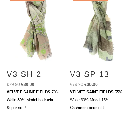
V3 SH 2
V3 SP 13
Ursprünglicher
Aktueller
Ursprünglicher
Aktueller
€
79,90
€
30,00
€
79,90
€
30,00
Preis
Preis
Preis
Preis
VELVET SAINT FIELDS
70%
VELVET SAINT FIELDS
55%
war:
ist:
war:
ist:
Wolle 30% Modal bedruckt.
Wolle 30% Modal 15%
€79,90
€30,00.
€79,90
€30,00.
Super soft!
Cashmere bedruckt.