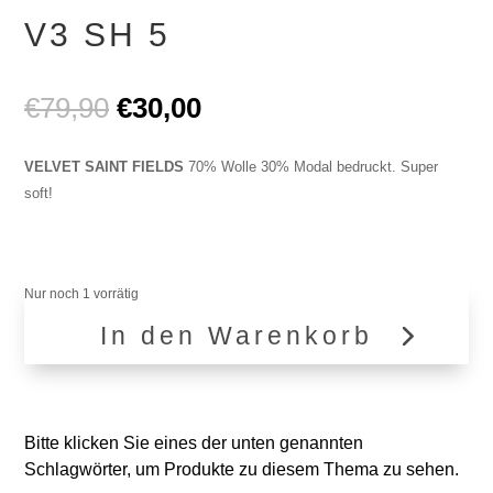
V3 SH 5
Ursprünglicher
Aktueller
€
79,90
€
30,00
Preis
Preis
war:
ist:
VELVET SAINT FIELDS
70% Wolle 30% Modal bedruckt. Super
€79,90
€30,00.
soft!
Nur noch 1 vorrätig
In den Warenkorb
V3
SH
5
Menge
Bitte klicken Sie eines der unten genannten
Schlagwörter, um Produkte zu diesem Thema zu sehen.