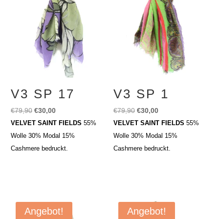
V3 SP 17
V3 SP 1
Ursprünglicher
Aktueller
Ursprünglicher
Aktueller
€
79,90
€
30,00
€
79,90
€
30,00
Preis
Preis
Preis
Preis
VELVET SAINT FIELDS
55%
VELVET SAINT FIELDS
55%
war:
ist:
war:
ist:
Wolle 30% Modal 15%
Wolle 30% Modal 15%
€79,90
€30,00.
€79,90
€30,00.
Cashmere bedruckt.
Cashmere bedruckt.
Angebot!
Angebot!