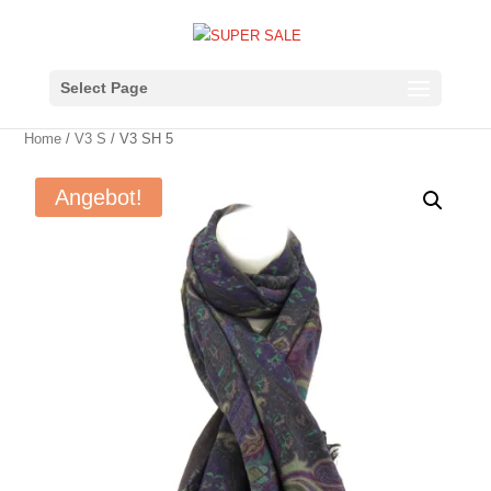
Select Page
Home
/
V3 S
/ V3 SH 5
Angebot!