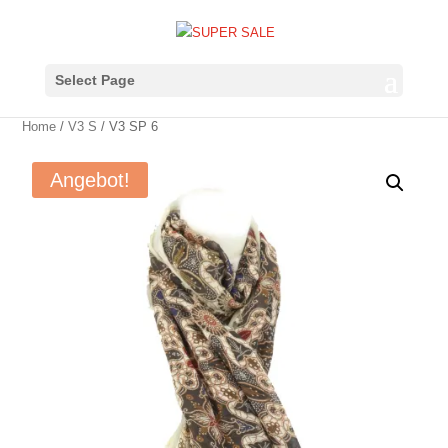
Select Page
Home
/
V3 S
/ V3 SP 6
Angebot!