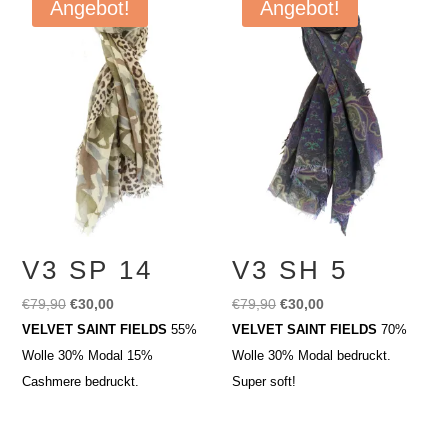
Angebot!
Angebot!
V3 SP 14
V3 SH 5
Ursprünglicher
Aktueller
Ursprünglicher
Aktueller
€
79,90
€
30,00
€
79,90
€
30,00
Preis
Preis
Preis
Preis
VELVET SAINT FIELDS
55%
VELVET SAINT FIELDS
70%
war:
ist:
war:
ist:
Wolle 30% Modal 15%
Wolle 30% Modal bedruckt.
€79,90
€30,00.
€79,90
€30,00.
Cashmere bedruckt.
Super soft!