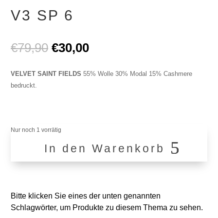
V3 SP 6
Ursprünglicher
Aktueller
€
79,90
€
30,00
Preis
Preis
war:
ist:
VELVET SAINT FIELDS
55% Wolle 30% Modal 15% Cashmere
€79,90
€30,00.
bedruckt.
Nur noch 1 vorrätig
In den Warenkorb
V3
SP
6
Menge
Bitte klicken Sie eines der unten genannten
Schlagwörter, um Produkte zu diesem Thema zu sehen.