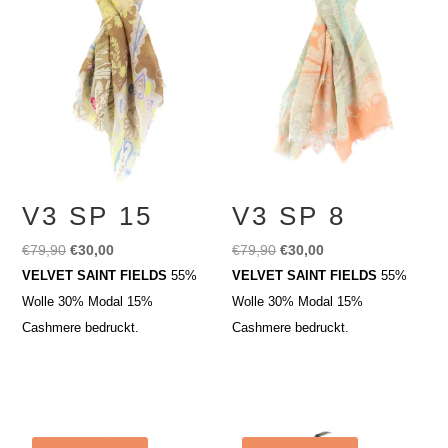
V3 SP 15
V3 SP 8
Ursprünglicher
Aktueller
Ursprünglicher
Aktueller
€
79,90
€
30,00
€
79,90
€
30,00
Preis
Preis
Preis
Preis
VELVET SAINT FIELDS
55%
VELVET SAINT FIELDS
55%
war:
ist:
war:
ist:
Wolle 30% Modal 15%
Wolle 30% Modal 15%
€79,90
€30,00.
€79,90
€30,00.
Cashmere bedruckt.
Cashmere bedruckt.