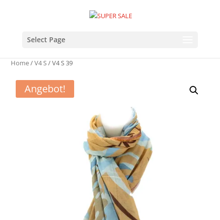
Select Page
Home
/
V4 S
/ V4 S 39
Angebot!