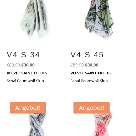
V4 S 34
V4 S 45
Ursprünglicher
Aktueller
Ursprünglicher
Aktueller
€
89,90
€
30,00
€
89,90
€
30,00
Preis
Preis
Preis
Preis
VELVET SAINT FIELDS
VELVET SAINT FIELDS
war:
ist:
war:
ist:
Schal Baumwoll-Slub
Schal Baumwoll-Slub
€89,90
€30,00.
€89,90
€30,00.
Angebot!
Angebot!