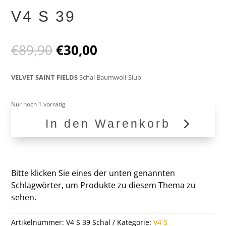
V4 S 39
Ursprünglicher
Aktueller
€
89,90
€
30,00
Preis
Preis
war:
ist:
VELVET SAINT FIELDS
Schal Baumwoll-Slub
€89,90
€30,00.
Nur noch 1 vorrätig
In den Warenkorb
V4
S
39
Menge
Bitte klicken Sie eines der unten genannten
Schlagwörter, um Produkte zu diesem Thema zu
sehen.
Artikelnummer:
V4 S 39 Schal
Kategorie:
V4 S