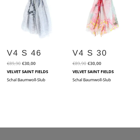
V4 S 46
V4 S 30
Ursprünglicher
Aktueller
Ursprünglicher
Aktueller
€
89,90
€
30,00
€
89,90
€
30,00
Preis
Preis
Preis
Preis
VELVET SAINT FIELDS
VELVET SAINT FIELDS
war:
ist:
war:
ist:
Schal Baumwoll-Slub
Schal Baumwoll-Slub
€89,90
€30,00.
€89,90
€30,00.