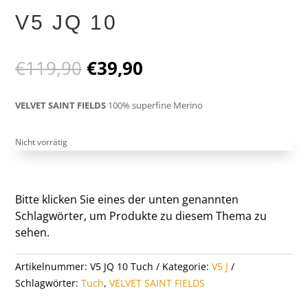
V5 JQ 10
Ursprünglicher
Aktueller
€
119,90
€
39,90
Preis
Preis
war:
ist:
VELVET SAINT FIELDS
100% superfine Merino
€119,90
€39,90.
Nicht vorrätig
Bitte klicken Sie eines der unten genannten
Schlagwörter, um Produkte zu diesem Thema zu
sehen.
Artikelnummer:
V5 JQ 10 Tuch
Kategorie:
V5 J
Schlagwörter:
Tuch
,
VELVET SAINT FIELDS