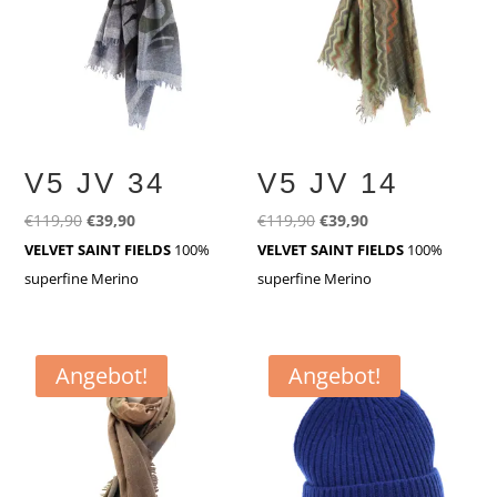
V5 JV 34
V5 JV 14
Ursprünglicher
Aktueller
Ursprünglicher
Aktueller
€
119,90
€
39,90
€
119,90
€
39,90
Preis
Preis
Preis
Preis
VELVET SAINT FIELDS
100%
VELVET SAINT FIELDS
100%
war:
ist:
war:
ist:
superfine Merino
superfine Merino
€119,90
€39,90.
€119,90
€39,90.
Angebot!
Angebot!