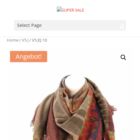
Select Page
Home
/
V5 J
/ V5 JQ 10
Angebot!