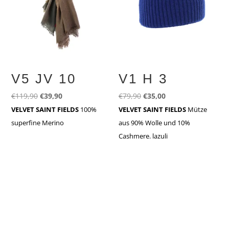
V5 JV 10
V1 H 3
Ursprünglicher
Aktueller
Ursprünglicher
Aktueller
€
119,90
€
39,90
€
79,90
€
35,00
Preis
Preis
Preis
Preis
VELVET SAINT FIELDS
100%
VELVET SAINT FIELDS
Mütze
war:
ist:
war:
ist:
superfine Merino
aus 90% Wolle und 10%
€119,90
€39,90.
€79,90
€35,00.
Cashmere. lazuli