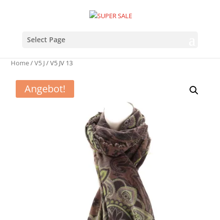
Select Page
Home
/
V5 J
/ V5 JV 13
Angebot!