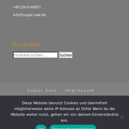
+49 234 9160921
info@super-sale.de
Produkte
Suchen
Suchen
nach:
Super Sale
Impressum
Datenschutz
AGB
Diese Website benutzt Cookies und übermittelt
Vertrag widerrufen
möglicherweise deine IP-Adresse an Dritte Wenn du die
Website weiter nutzt, gehen wir von deinem Einverständnis
aus.
OK
Datenschutzerklärung