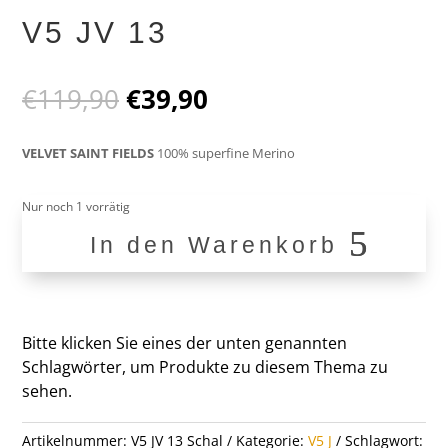
V5 JV 13
Ursprünglicher
Aktueller
€
119,90
€
39,90
Preis
Preis
war:
ist:
VELVET SAINT FIELDS
100% superfine Merino
€119,90
€39,90.
Nur noch 1 vorrätig
In den Warenkorb
V5
JV
13
Menge
Bitte klicken Sie eines der unten genannten
Schlagwörter, um Produkte zu diesem Thema zu
sehen.
Artikelnummer:
V5 JV 13 Schal
Kategorie:
V5 J
Schlagwort: