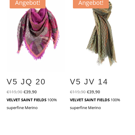
Angebot!
Angebot!
V5 JQ 20
V5 JV 14
Ursprünglicher
Aktueller
Ursprünglicher
Aktueller
€
119,90
€
39,90
€
119,90
€
39,90
Preis
Preis
Preis
Preis
VELVET SAINT FIELDS
100%
VELVET SAINT FIELDS
100%
war:
ist:
war:
ist:
superfine Merino
superfine Merino
€119,90
€39,90.
€119,90
€39,90.