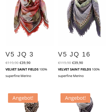
V5 JQ 3
V5 JQ 16
Ursprünglicher
Aktueller
Ursprünglicher
Aktueller
€
119,90
€
39,90
€
119,90
€
39,90
Preis
Preis
Preis
Preis
VELVET SAINT FIELDS
100%
VELVET SAINT FIELDS
100%
war:
ist:
war:
ist:
superfine Merino
superfine Merino
€119,90
€39,90.
€119,90
€39,90.
Angebot!
Angebot!