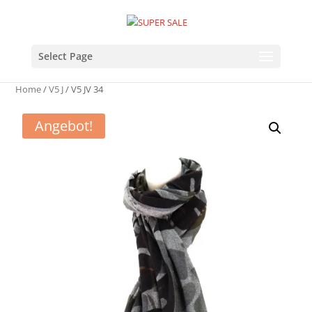
Select Page
Home
/
V5 J
/ V5 JV 34
Angebot!