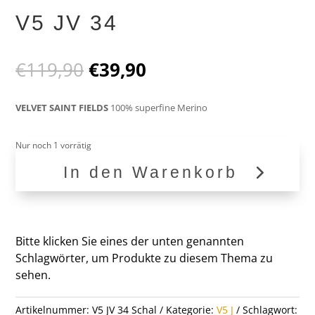
V5 JV 34
Ursprünglicher
Aktueller
€
119,90
€
39,90
Preis
Preis
war:
ist:
VELVET SAINT FIELDS
100% superfine Merino
€119,90
€39,90.
Nur noch 1 vorrätig
In den Warenkorb
V5
JV
34
Menge
Bitte klicken Sie eines der unten genannten
Schlagwörter, um Produkte zu diesem Thema zu
sehen.
Artikelnummer:
V5 JV 34 Schal
Kategorie:
V5 J
Schlagwort: