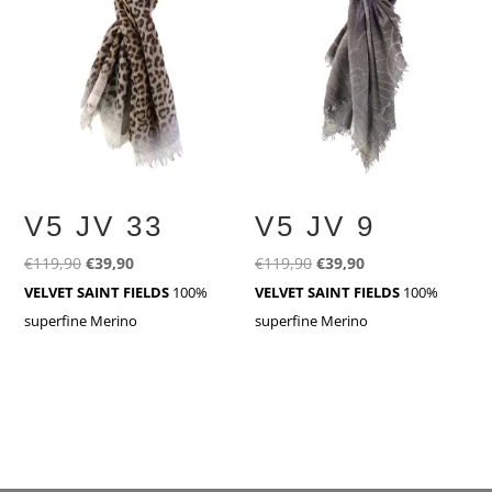
V5 JV 33
V5 JV 9
Ursprünglicher
Aktueller
Ursprünglicher
Aktueller
€
119,90
€
39,90
€
119,90
€
39,90
Preis
Preis
Preis
Preis
VELVET SAINT FIELDS
100%
VELVET SAINT FIELDS
100%
war:
ist:
war:
ist:
superfine Merino
superfine Merino
€119,90
€39,90.
€119,90
€39,90.