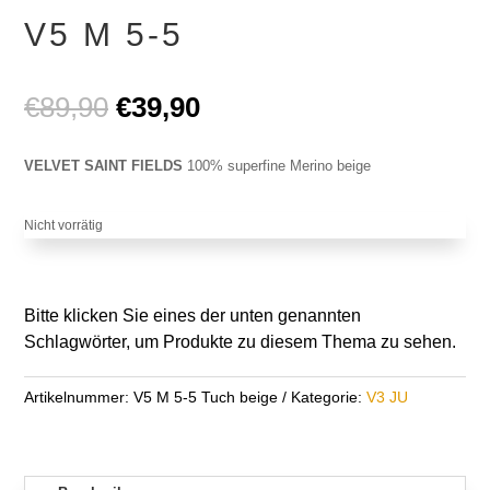
V5 M 5-5
Ursprünglicher
Aktueller
€
89,90
€
39,90
Preis
Preis
war:
ist:
VELVET SAINT FIELDS
100% superfine Merino beige
€89,90
€39,90.
Nicht vorrätig
Bitte klicken Sie eines der unten genannten
Schlagwörter, um Produkte zu diesem Thema zu sehen.
Artikelnummer:
V5 M 5-5 Tuch beige
Kategorie:
V3 JU