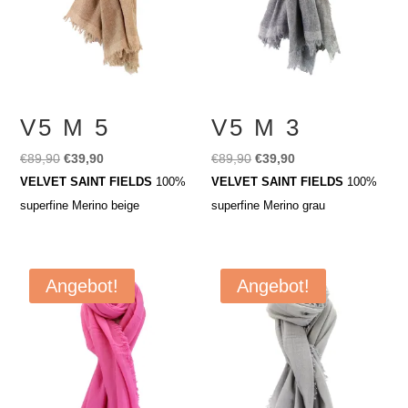
V5 M 5
V5 M 3
Ursprünglicher
Aktueller
Ursprünglicher
Aktueller
€
89,90
€
39,90
€
89,90
€
39,90
Preis
Preis
Preis
Preis
VELVET SAINT FIELDS
100%
VELVET SAINT FIELDS
100%
war:
ist:
war:
ist:
superfine Merino beige
superfine Merino grau
€89,90
€39,90.
€89,90
€39,90.
Angebot!
Angebot!