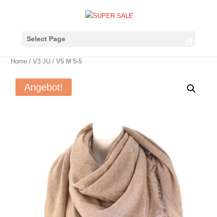
Select Page
Home
/
V3 JU
/ V5 M 5-5
Angebot!