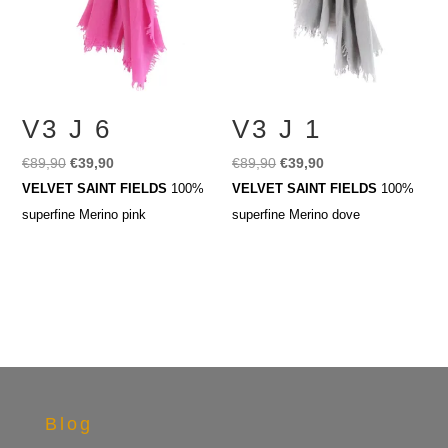
V3 J 6
V3 J 1
Ursprünglicher
Aktueller
Ursprünglicher
Aktueller
€
89,90
€
39,90
€
89,90
€
39,90
Preis
Preis
Preis
Preis
VELVET SAINT FIELDS
100%
VELVET SAINT FIELDS
100%
war:
ist:
war:
ist:
superfine Merino pink
superfine Merino dove
€89,90
€39,90.
€89,90
€39,90.
Blog