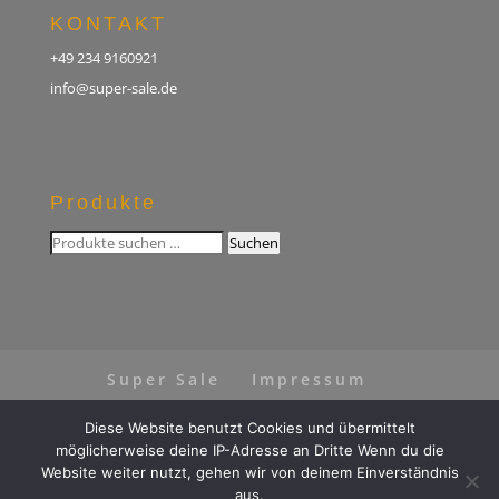
KONTAKT
+49 234 9160921
info@super-sale.de
Produkte
Suchen
Suchen
nach:
Super Sale
Impressum
Datenschutz
AGB
Diese Website benutzt Cookies und übermittelt
Vertrag widerrufen
möglicherweise deine IP-Adresse an Dritte Wenn du die
Website weiter nutzt, gehen wir von deinem Einverständnis
aus.