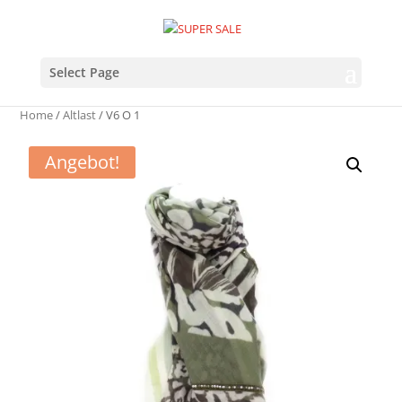
Select Page
Home
/
Altlast
/ V6 O 1
Angebot!