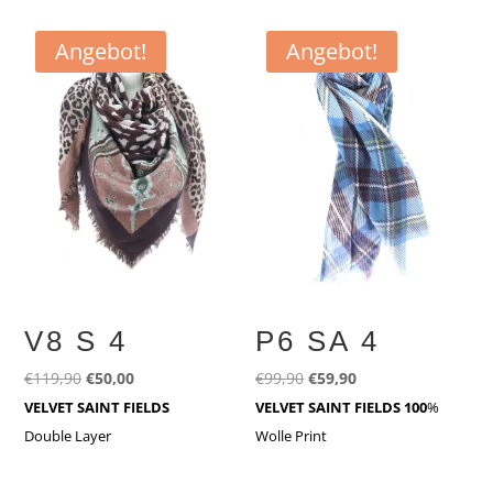
Angebot!
Angebot!
V8 S 4
P6 SA 4
Ursprünglicher
Aktueller
Ursprünglicher
Aktueller
€
119,90
€
50,00
€
99,90
€
59,90
Preis
Preis
Preis
Preis
VELVET SAINT FIELDS
VELVET SAINT FIELDS 100
%
war:
ist:
war:
ist:
Double Layer
Wolle Print
€119,90
€50,00.
€99,90
€59,90.