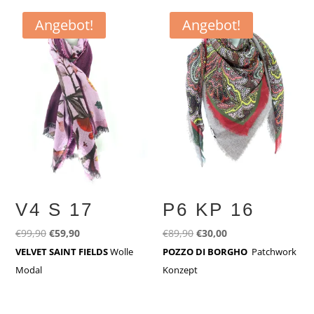
Angebot!
Angebot!
V4 S 17
P6 KP 16
Ursprünglicher
Aktueller
Ursprünglicher
Aktueller
€
99,90
€
59,90
€
89,90
€
30,00
Preis
Preis
Preis
Preis
VELVET SAINT FIELDS
Wolle
POZZO DI BORGHO
Patchwork
war:
ist:
war:
ist:
Modal
Konzept
€99,90
€59,90.
€89,90
€30,00.