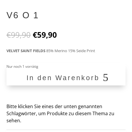
V6 O 1
Ursprünglicher
Aktueller
€
99,90
€
59,90
Preis
Preis
war:
ist:
VELVET SAINT FIELDS
85% Merino 15% Seide Print
€99,90
€59,90.
Nur noch 1 vorrätig
In den Warenkorb
V6
O
1
Menge
Bitte klicken Sie eines der unten genannten
Schlagwörter, um Produkte zu diesem Thema zu
sehen.