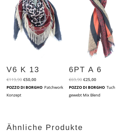
V6 K 13
6PT A 6
Ursprünglicher
Aktueller
Ursprünglicher
Aktueller
€
119,90
€
50,00
€
69,90
€
25,00
Preis
Preis
Preis
Preis
POZZO DI BORGHO
Patchwork
POZZO DI BORGHO
Tuch
war:
ist:
war:
ist:
Konzept
gewebt Mix Blend
€119,90
€50,00.
€69,90
€25,00.
Ähnliche Produkte