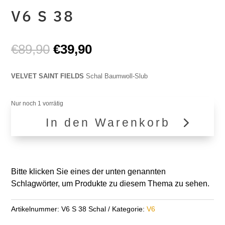
V6 S 38
Ursprünglicher
Aktueller
€
89,90
€
39,90
Preis
Preis
war:
ist:
VELVET SAINT FIELDS
Schal Baumwoll-Slub
€89,90
€39,90.
Nur noch 1 vorrätig
In den Warenkorb
V6
S
38
Menge
Bitte klicken Sie eines der unten genannten
Schlagwörter, um Produkte zu diesem Thema zu sehen.
Artikelnummer:
V6 S 38 Schal
Kategorie:
V6