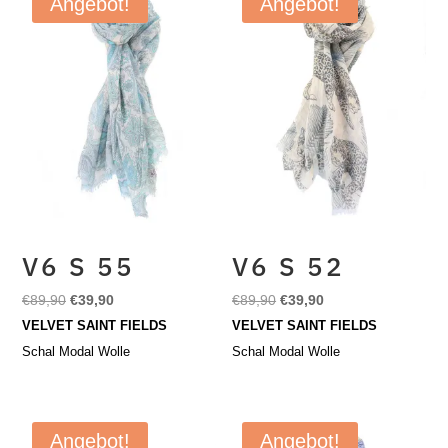
Angebot!
Angebot!
V6 S 55
V6 S 52
Ursprünglicher
Aktueller
Ursprünglicher
Aktueller
€
89,90
€
39,90
€
89,90
€
39,90
Preis
Preis
Preis
Preis
VELVET SAINT FIELDS
VELVET SAINT FIELDS
war:
ist:
war:
ist:
Schal Modal Wolle
Schal Modal Wolle
€89,90
€39,90.
€89,90
€39,90.
Angebot!
Angebot!