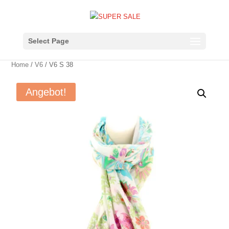
Select Page
Home
/
V6
/ V6 S 38
Angebot!