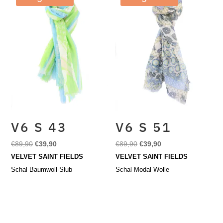
V6 S 43
V6 S 51
Ursprünglicher
Aktueller
Ursprünglicher
Aktueller
€
89,90
€
39,90
€
89,90
€
39,90
Preis
Preis
Preis
Preis
VELVET SAINT FIELDS
VELVET SAINT FIELDS
war:
ist:
war:
ist:
Schal Baumwoll-Slub
Schal Modal Wolle
€89,90
€39,90.
€89,90
€39,90.