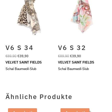
V6 S 34
V6 S 32
Ursprünglicher
Aktueller
Ursprünglicher
Aktueller
€
89,90
€
39,90
€
89,90
€
39,90
Preis
Preis
Preis
Preis
VELVET SAINT FIELDS
VELVET SAINT FIELDS
war:
ist:
war:
ist:
Schal Baumwoll-Slub
Schal Baumwoll-Slub
€89,90
€39,90.
€89,90
€39,90.
Ähnliche Produkte