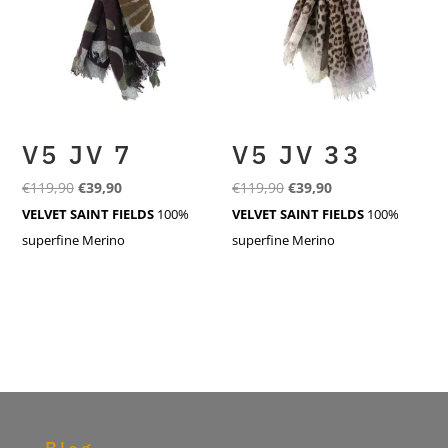
V5 JV 7
V5 JV 33
Ursprünglicher
Aktueller
Ursprünglicher
Aktueller
€
119,90
€
39,90
€
119,90
€
39,90
Preis
Preis
Preis
Preis
VELVET SAINT FIELDS
100%
VELVET SAINT FIELDS
100%
war:
ist:
war:
ist:
superfine Merino
superfine Merino
€119,90
€39,90.
€119,90
€39,90.