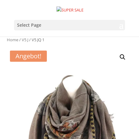
Select Page
Home
/
V5 J
/ V5 JQ 1
Angebot!