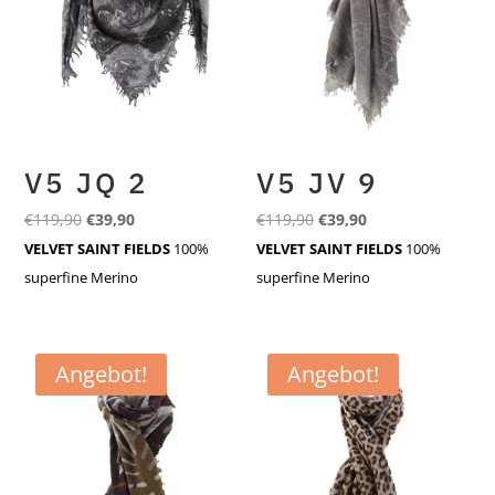
V5 JQ 2
V5 JV 9
Ursprünglicher
Aktueller
Ursprünglicher
Aktueller
€
119,90
€
39,90
€
119,90
€
39,90
Preis
Preis
Preis
Preis
VELVET SAINT FIELDS
100%
VELVET SAINT FIELDS
100%
war:
ist:
war:
ist:
superfine Merino
superfine Merino
€119,90
€39,90.
€119,90
€39,90.
Angebot!
Angebot!