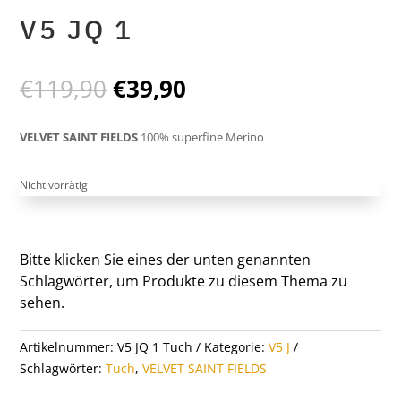
V5 JQ 1
Ursprünglicher
Aktueller
€
119,90
€
39,90
Preis
Preis
war:
ist:
VELVET SAINT FIELDS
100% superfine Merino
€119,90
€39,90.
Nicht vorrätig
Bitte klicken Sie eines der unten genannten
Schlagwörter, um Produkte zu diesem Thema zu
sehen.
Artikelnummer:
V5 JQ 1 Tuch
Kategorie:
V5 J
Schlagwörter:
Tuch
,
VELVET SAINT FIELDS