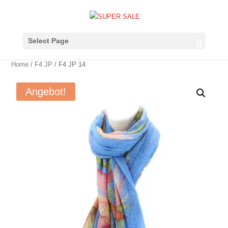
Select Page
Home
/
F4 JP
/ F4 JP 14
Angebot!