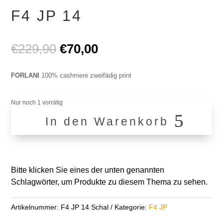
F4 JP 14
Ursprünglicher
Aktueller
€
229,90
€
70,00
Preis
Preis
war:
ist:
FORLANI
100% cashmere zweifädig print
€229,90
€70,00.
Nur noch 1 vorrätig
In den Warenkorb
F4
JP
14
Menge
Bitte klicken Sie eines der unten genannten
Schlagwörter, um Produkte zu diesem Thema zu sehen.
Artikelnummer:
F4 JP 14 Schal
Kategorie:
F4 JP