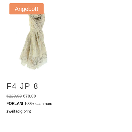
Angebot!
F4 JP 8
Ursprünglicher
Aktueller
€
229,90
€
70,00
Preis
Preis
FORLANI
100% cashmere
war:
ist:
zweifädig print
€229,90
€70,00.