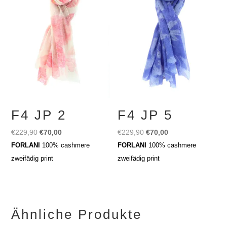
F4 JP 2
F4 JP 5
Ursprünglicher
Aktueller
Ursprünglicher
Aktueller
€
229,90
€
70,00
€
229,90
€
70,00
Preis
Preis
Preis
Preis
FORLANI
100% cashmere
FORLANI
100% cashmere
war:
ist:
war:
ist:
zweifädig print
zweifädig print
€229,90
€70,00.
€229,90
€70,00.
Ähnliche Produkte