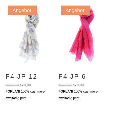
Angebot!
Angebot!
F4 JP 12
F4 JP 6
Ursprünglicher
Aktueller
Ursprünglicher
Aktueller
€
229,90
€
70,00
€
229,90
€
70,00
Preis
Preis
Preis
Preis
FORLANI
100% cashmere
FORLANI
100% cashmere
war:
ist:
war:
ist:
zweifädig print
zweifädig print
€229,90
€70,00.
€229,90
€70,00.