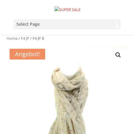
Select Page
Home
/
F4 JP
/ F4 JP 8
Angebot!