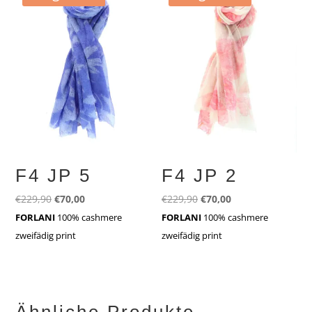
F4 JP 5
F4 JP 2
Ursprünglicher
Aktueller
Ursprünglicher
Aktueller
€
229,90
€
70,00
€
229,90
€
70,00
Preis
Preis
Preis
Preis
FORLANI
100% cashmere
FORLANI
100% cashmere
war:
ist:
war:
ist:
zweifädig print
zweifädig print
€229,90
€70,00.
€229,90
€70,00.
Ähnliche Produkte