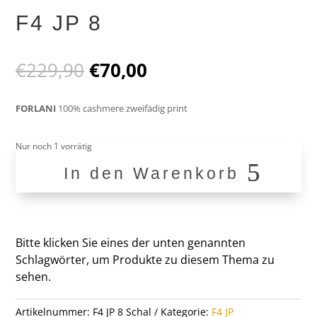
F4 JP 8
Ursprünglicher
Aktueller
€
229,90
€
70,00
Preis
Preis
war:
ist:
FORLANI
100% cashmere zweifädig print
€229,90
€70,00.
Nur noch 1 vorrätig
In den Warenkorb
F4
JP
8
Menge
Bitte klicken Sie eines der unten genannten
Schlagwörter, um Produkte zu diesem Thema zu
sehen.
Artikelnummer:
F4 JP 8 Schal
Kategorie:
F4 JP