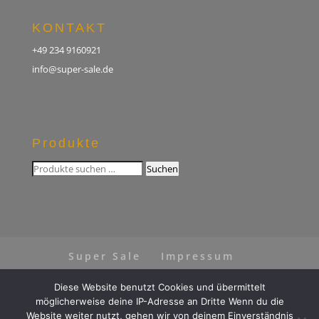
KONTAKT
+49 234 9160921
info@super-sale.de
Produkte
Suchen
Suchen
nach:
Super Sale
Impressum
Datenschutz
AGB
Diese Website benutzt Cookies und übermittelt
Vertrag widerrufen
möglicherweise deine IP-Adresse an Dritte Wenn du die
Website weiter nutzt, gehen wir von deinem Einverständnis