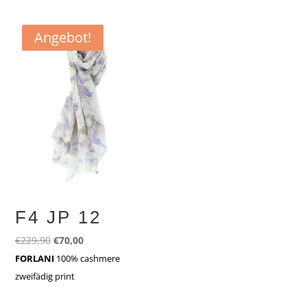
Angebot!
F4 JP 12
Ursprünglicher
Aktueller
€
229,90
€
70,00
Preis
Preis
FORLANI
100% cashmere
war:
ist:
zweifädig print
€229,90
€70,00.