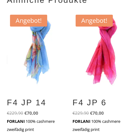
Angebot!
Angebot!
F4 JP 14
F4 JP 6
Ursprünglicher
Aktueller
Ursprünglicher
Aktueller
€
229,90
€
70,00
€
229,90
€
70,00
Preis
Preis
Preis
Preis
FORLANI
100% cashmere
FORLANI
100% cashmere
war:
ist:
war:
ist:
zweifädig print
zweifädig print
€229,90
€70,00.
€229,90
€70,00.