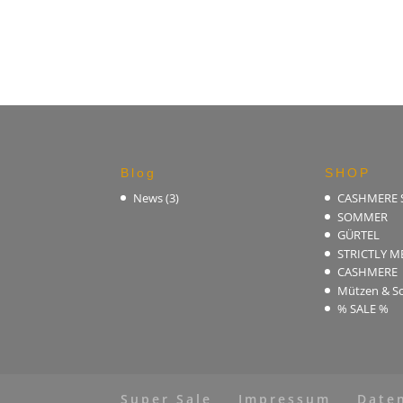
Blog
SHOP
News
(3)
CASHMERE
SOMMER
GÜRTEL
STRICTLY M
CASHMERE
Mützen & Sc
% SALE %
Super Sale
Impressum
Date