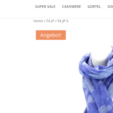
SUPER SALE
CASHMERE
GÜRTEL
SO
Home
/
F4 JP
/ F4 JP 5
Angebot!