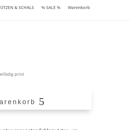
ÜTZEN & SCHALS
% SALE %
Warenkorb
nglicher
Aktueller
Preis
st:
ifädig print
0
€70,00.
arenkorb