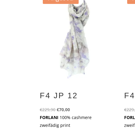
F4 JP 12
F4
Ursprünglicher
Aktueller
€
229,90
€
70,00
€
229
Preis
Preis
FORLANI
100% cashmere
FOR
war:
ist:
zweifädig print
zweif
€229,90
€70,00.