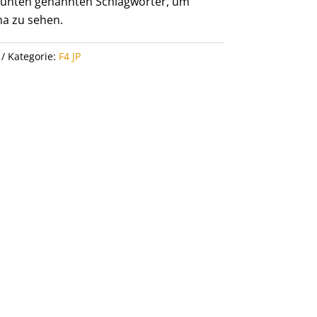
er unten genannten Schlagwörter, um
a zu sehen.
Kategorie:
F4 JP