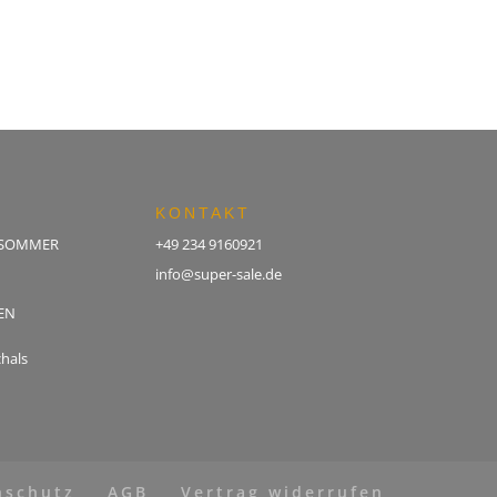
KONTAKT
 SOMMER
+49 234 9160921
info@super-sale.de
EN
hals
nschutz
AGB
Vertrag widerrufen