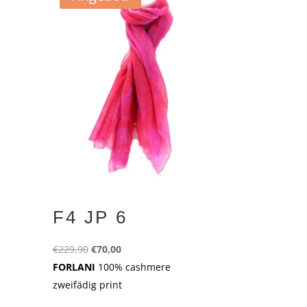
F4 JP 6
Ursprünglicher
Aktueller
€
229,90
€
70,00
Preis
Preis
FORLANI
100% cashmere
war:
ist:
zweifädig print
€229,90
€70,00.