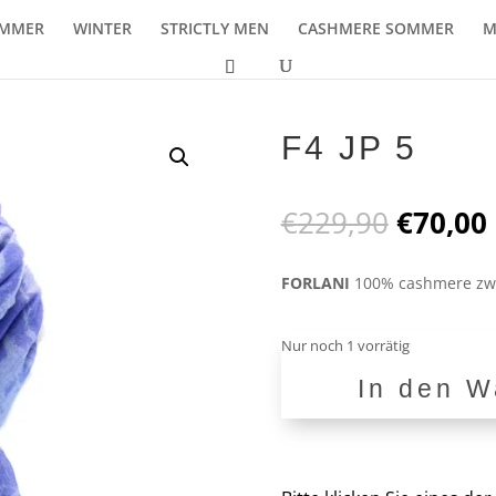
MMER
WINTER
STRICTLY MEN
CASHMERE SOMMER
M
F4 JP 5
Ursprü
€
229,90
€
70,00
Preis
war:
i
FORLANI
100% cashmere zwe
€229,9
Nur noch 1 vorrätig
In den W
F4
JP
5
Menge