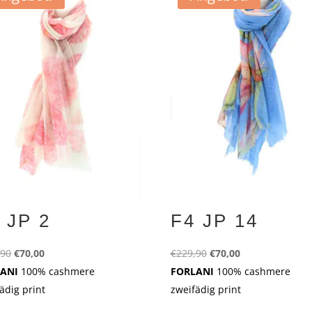
 JP 2
F4 JP 14
Ursprünglicher
Aktueller
Ursprünglicher
Aktueller
,90
€
70,00
€
229,90
€
70,00
Preis
Preis
Preis
Preis
LANI
100% cashmere
FORLANI
100% cashmere
war:
ist:
war:
ist:
ädig print
zweifädig print
€229,90
€70,00.
€229,90
€70,00.